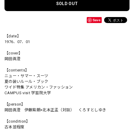
SOLD OUT
Save
【date】
1976．07．01
【cover】
岡田眞澄
【contents】
ニュー・サマー・スーツ
夏の装いルール・ブック
ワイド特集 アメリカン・ファッション
CAMPUS visit 学習院大学
【person】
岡田眞澄 伊藤紫朗×北本正孟（対談） くろすとしゆき
【condition】
古本並程度