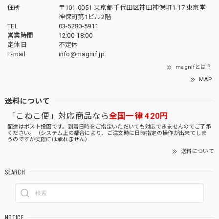
住所
〒101-0051 東京都千代田区神田神保町1-17 東京堂
神保町第1ビル2階
TEL
03-5280-5911
営業時間
12:00-18:00
定休日
不定休
E-mail
info@magnif.jp
magnifとは？
MAP
送料について
「こねこ便」対応商品なら
全国一律 420円
配達はポスト投函です。到着日時をご指定いただいても対応できませんのでご了承
ください。（システム上の都合により、ご注文時に日時指定の操作が出来てしま
うのですが実際には承れません）
送料について
SEARCH
NOTICE