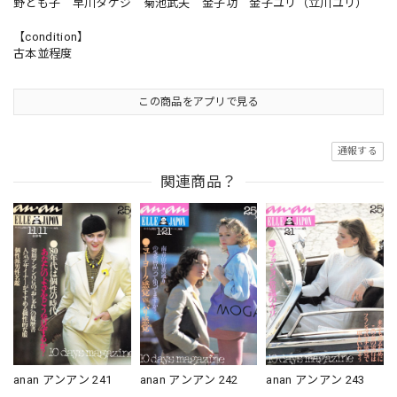
野とも子 早川タケジ 菊池武夫 金子功 金子ユリ（立川ユリ）
【condition】
古本並程度
この商品をアプリで見る
通報する
関連商品？
anan アンアン 241
anan アンアン 242
anan アンアン 243