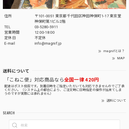
住所
〒101-0051 東京都千代田区神田神保町1-17 東京堂
神保町第1ビル2階
TEL
03-5280-5911
営業時間
12:00-18:00
定休日
不定休
E-mail
info@magnif.jp
magnifとは？
MAP
送料について
「こねこ便」対応商品なら
全国一律 420円
配達はポスト投函です。到着日時をご指定いただいても対応できませんのでご了承
ください。（システム上の都合により、ご注文時に日時指定の操作が出来てしま
うのですが実際には承れません）
送料について
SEARCH