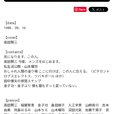
Save
【date】
1983．09．16
【cover】
高田賢三
【contents】
気になります、この人。
高田賢三 今度、メンズをはじめます。
私生活公開・山本耀司
おしゃれ人間の溜り場 ここに行けば、この人に合える。（ピテカント
ロプスエレクトス、ツバキボール ほか）
田中康夫の原宿スナップ
金子功・金子ユリ 僕も服もずっと変っていない。
【person】
高田賢三 稲葉賀恵 金子功 島田順子 入江末男 山崎眞行 吉本
由美 貝島はるみ 山本ちえ 山本耀司 沼田元氣 佐藤千賀子 安