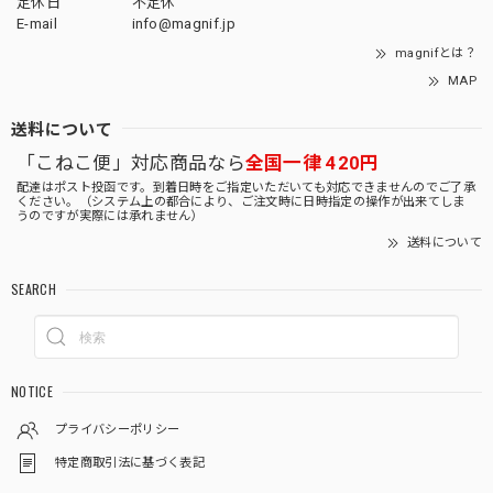
定休日
不定休
E-mail
info@magnif.jp
magnifとは？
MAP
送料について
「こねこ便」対応商品なら
全国一律 420円
配達はポスト投函です。到着日時をご指定いただいても対応できませんのでご了承
ください。（システム上の都合により、ご注文時に日時指定の操作が出来てしま
うのですが実際には承れません）
送料について
SEARCH
NOTICE
プライバシーポリシー
特定商取引法に基づく表記