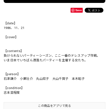
Save
【date】
1986．11．21
【cover】
【contents】
負けられないパーティーシーズン、ここ一番のドレスアップ作戦。
いま日本でいちばん洒落たパーティーを主催する女たち。
【person】
石津謙介 小栗壮介 丸山宏子 大山千賀子 本木昭子
【condition】
古本並程度
この商品をアプリで見る