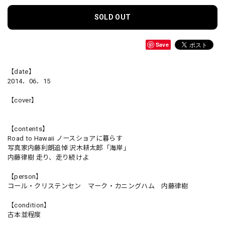
SOLD OUT
Save
【date】
2014．06．15
【cover】
【contents】
Road to Hawaii ノースショアに暮らす
写真家内藤利朗追悼 沢木耕太郎「海岸」
内藤律樹 走り、走り続けよ
【person】
コール・クリステンセン マーク・カニングハム 内藤律樹
【condition】
古本並程度