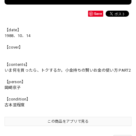
Save
【date】
1988．10．14
【cover】
【contents】
いま何を買ったら、トクするか。小金持ちの賢いお金の使い方 PART2
【person】
岡崎京子
【condition】
古本並程度
この商品をアプリで見る