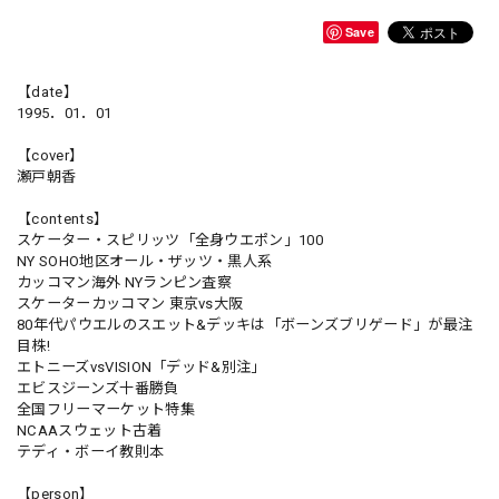
Save
【date】
1995．01．01
【cover】
瀬戸朝香
【contents】
スケーター・スピリッツ「全身ウエポン」100
NY SOHO地区オール・ザッツ・黒人系
カッコマン海外 NYランピン査察
スケーターカッコマン 東京vs大阪
80年代パウエルのスエット&デッキは「ボーンズブリゲード」が最注
目株!
エトニーズvsVISION「デッド&別注」
エビスジーンズ十番勝負
全国フリーマーケット特集
NCAAスウェット古着
テディ・ボーイ教則本
【person】