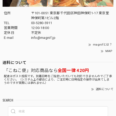
住所
〒101-0051 東京都千代田区神田神保町1-17 東京堂
神保町第1ビル2階
TEL
03-5280-5911
営業時間
12:00-18:00
定休日
不定休
E-mail
info@magnif.jp
magnifとは？
MAP
送料について
「こねこ便」対応商品なら
全国一律 420円
配達はポスト投函です。到着日時をご指定いただいても対応できませんのでご了承
ください。（システム上の都合により、ご注文時に日時指定の操作が出来てしま
うのですが実際には承れません）
送料について
SEARCH