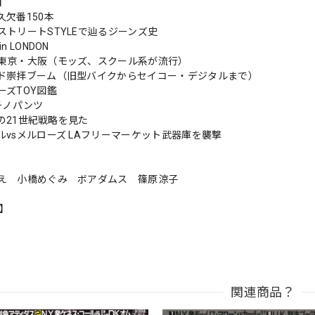
s】
久欠番150本
ストリートSTYLEで辿るジーンズ史
n LONDON
東京・大阪（モッズ、スクール系が流行）
ド崇拝ブーム（旧型バイクからセイコー・デジタルまで）
ーズTOY図鑑
s チノパンツ
KEの21世紀戦略を見た
ルvsメルローズ LAフリーマーケット武器庫を襲撃
え 小橋めぐみ ボアダムス 篠原涼子
n】
関連商品？