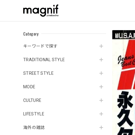
Category
キーワードで探す
TRADITIONAL STYLE
STREET STYLE
MODE
CULTURE
LIFESTYLE
海外の雑誌