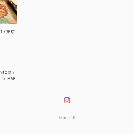
17 東京
nifとは？
MAP
© magnif