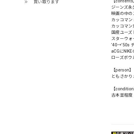
【content
買い取ります
ジーンズ永
映画の中の
カッコマン i
カッコマン
国産ユーズ
スターウォ
'40→'50
aCGにNI
ローズボウ
【person】
ともさかり
【conditio
古本並程度