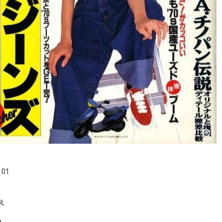
．01
え