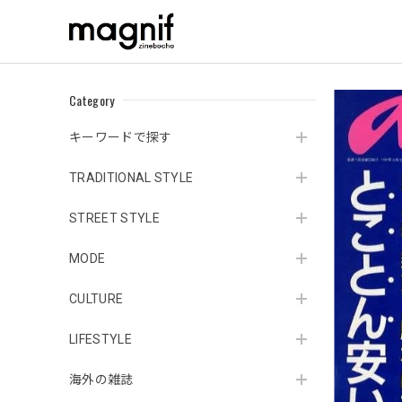
Category
キーワードで探す
TRADITIONAL STYLE
STREET STYLE
MODE
CULTURE
LIFESTYLE
海外の雑誌