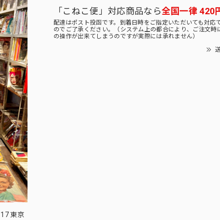
「こねこ便」対応商品なら
全国一律 420
配達はポスト投函です。到着日時をご指定いただいても対応
のでご了承ください。（システム上の都合により、ご注文時
の操作が出来てしまうのですが実際には承れません）
送
17 東京