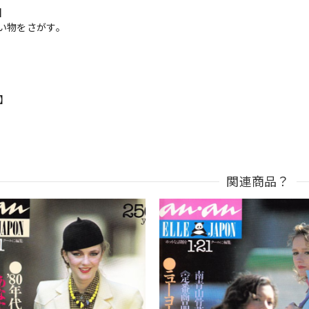
s】
い物をさがす。
n】
関連商品？