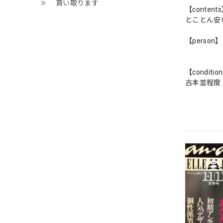
買い取ります
【content
とことん安
【person】
【conditio
古本並程度