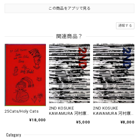
この商品をアプリで見る
通報する
関連商品？
2ND KOSUKE
2ND KOSUKE
25Cats/Holy Cats
KAWAMURA 河村康
KAWAMURA 河村康
輔作品集「2ND」
輔作品集「2ND」 ＊
¥18,000
¥5,000
¥8,000
シルク手刷りポスト
カード付き
Category