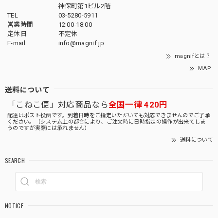
神保町第1ビル2階
TEL
03-5280-5911
営業時間
12:00-18:00
定休日
不定休
E-mail
info@magnif.jp
magnifとは？
MAP
送料について
「こねこ便」対応商品なら
全国一律 420円
配達はポスト投函です。到着日時をご指定いただいても対応できませんのでご了承
ください。（システム上の都合により、ご注文時に日時指定の操作が出来てしま
うのですが実際には承れません）
送料について
SEARCH
NOTICE