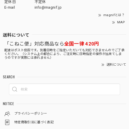
定休日
不定休
E-mail
info@magnif.jp
magnifとは？
MAP
送料について
「こねこ便」対応商品なら
全国一律 420円
配達はポスト投函です。到着日時をご指定いただいても対応できませんのでご了承
ください。（システム上の都合により、ご注文時に日時指定の操作が出来てしま
うのですが実際には承れません）
送料について
SEARCH
NOTICE
プライバシーポリシー
特定商取引法に基づく表記