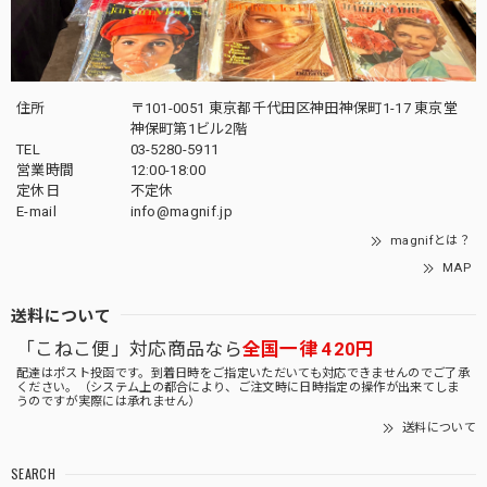
住所
〒101-0051 東京都千代田区神田神保町1-17 東京堂
神保町第1ビル2階
TEL
03-5280-5911
営業時間
12:00-18:00
定休日
不定休
E-mail
info@magnif.jp
magnifとは？
MAP
送料について
「こねこ便」対応商品なら
全国一律 420円
配達はポスト投函です。到着日時をご指定いただいても対応できませんのでご了承
ください。（システム上の都合により、ご注文時に日時指定の操作が出来てしま
うのですが実際には承れません）
送料について
SEARCH