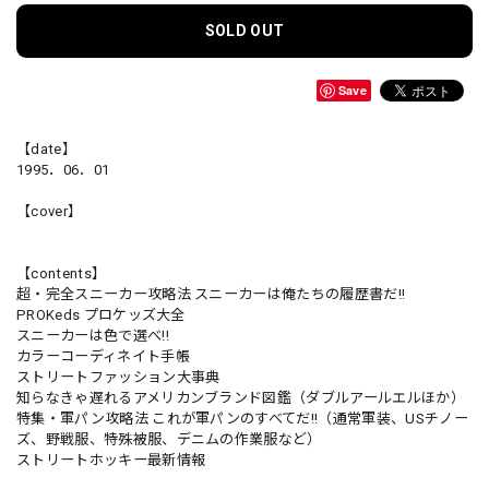
SOLD OUT
Save
【date】
1995．06．01
【cover】
【contents】
超・完全スニーカー攻略法 スニーカーは俺たちの履歴書だ!!
PROKeds プロケッズ大全
スニーカーは色で選べ!!
カラーコーディネイト手帳
ストリートファッション大事典
知らなきゃ遅れるアメリカンブランド図鑑（ダブルアールエルほか）
特集・軍パン攻略法 これが軍パンのすべてだ!!（通常軍装、USチノー
ズ、野戦服、特殊被服、デニムの作業服など）
ストリートホッキー最新情報