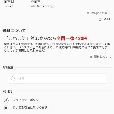
定休日
不定休
E-mail
info@magnif.jp
magnifとは？
MAP
送料について
「こねこ便」対応商品なら
全国一律 420円
配達はポスト投函です。到着日時をご指定いただいても対応できませんのでご了承
ください。（システム上の都合により、ご注文時に日時指定の操作が出来てしま
うのですが実際には承れません）
送料について
SEARCH
NOTICE
プライバシーポリシー
特定商取引法に基づく表記