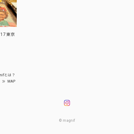
17 東京
nifとは？
MAP
© magnif