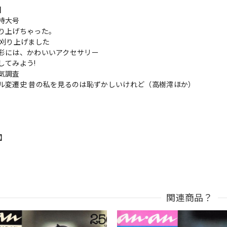
s】
特大号
り上げちゃった。
が刈り上げました
形には、かわいいアクセサリー
してみよう!
気調査
ル変遷史 昔の私を見るのは恥ずかしいけれど（高樹澪ほか）
n】
関連商品？