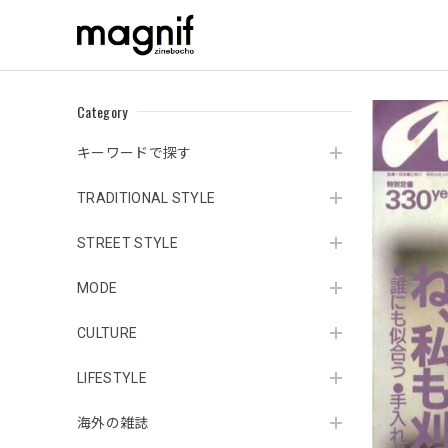
Category
キーワードで探す
TRADITIONAL STYLE
STREET STYLE
MODE
CULTURE
LIFESTYLE
海外の雑誌