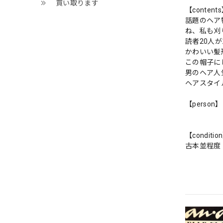
買い取ります
【content
話題のヘア
ね、私も刈
読者20人
かわいい髪
この帽子に
男のヘア人
ヘアスタイ
【person】
【conditio
古本並程度