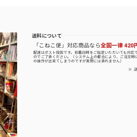
送料について
「こねこ便」対応商品なら
全国一律 420
配達はポスト投函です。到着日時をご指定いただいても対応
のでご了承ください。（システム上の都合により、ご注文時
の操作が出来てしまうのですが実際には承れません）
送