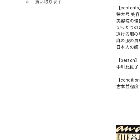
買い取ります
【content
特大号 美
美容院の値
切ったりの
透ける服の
麻の服の買
日本人の顔
【person】
中川比佐
【conditio
古本並程度