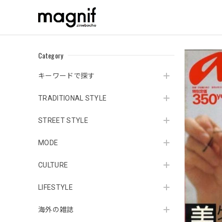
Category
キーワードで探す
TRADITIONAL STYLE
STREET STYLE
MODE
CULTURE
LIFESTYLE
海外の雑誌