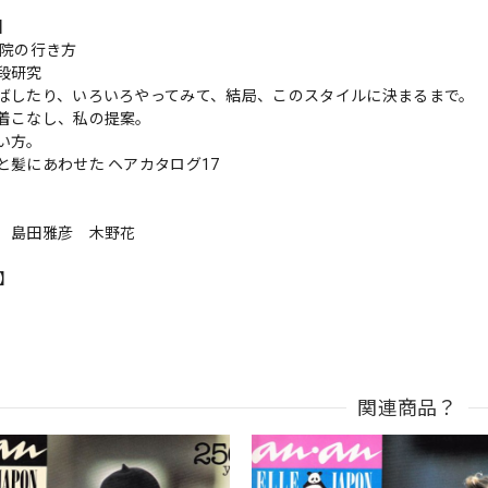
s】
容院の行き方
段研究
ばしたり、いろいろやってみて、結局、このスタイルに決まるまで。
着こなし、私の提案。
い方。
と髪にあわせた ヘアカタログ17
子 島田雅彦 木野花
n】
関連商品？