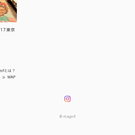
17 東京
nifとは？
MAP
© magnif