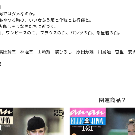
s】
男ではダメなのか。
あやつる時の、いい女ふう服と化粧とお行儀と。
火傷しそうな男たちに近づく。
白、ワンピースの白、ブラウスの白、パンツの白、部屋着の白。
高田賢三 林隆三 山崎努 舘ひろし 原田芳雄 川島透 杏里 安
n】
関連商品？