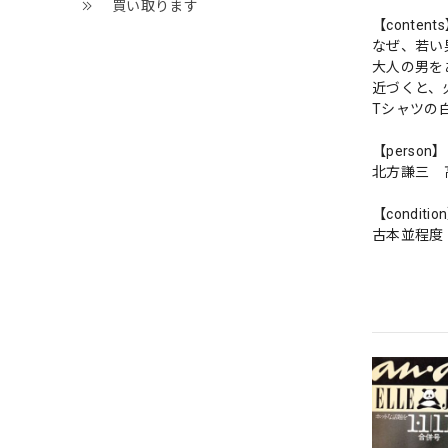
買い取ります
【content
なぜ、若い
大人の男を
近づくと、
Tシャツの
【person】
北方謙三 
【conditio
古本並程度