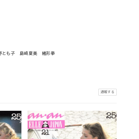
野とも子 島崎夏美 緒形拳
通報する