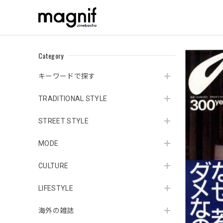
Category
キーワードで探す
TRADITIONAL STYLE
STREET STYLE
MODE
CULTURE
LIFESTYLE
海外の雑誌