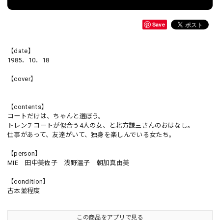
Save
【date】
1985．10．18
【cover】
【contents】
コートだけは、ちゃんと選ぼう。
トレンチコートが似合う4人の女、と北方謙三さんのおはなし。
仕事があって、友達がいて、独身を楽しんでいる女たち。
【person】
MIE 田中美佐子 浅野温子 朝加真由美
【condition】
古本並程度
この商品をアプリで見る