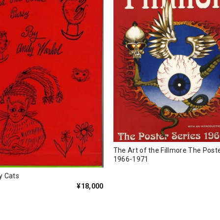
The Art of the Fillmore The Post
1966-1971
y Cats
¥18,000