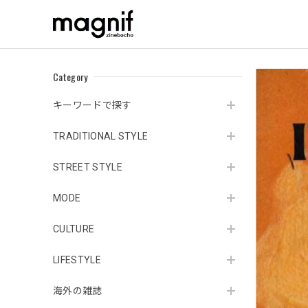
Category
キーワードで探す
TRADITIONAL STYLE
STREET STYLE
MODE
CULTURE
LIFESTYLE
海外の雑誌