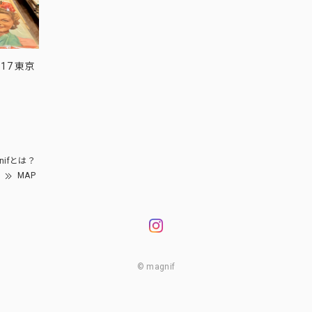
17 東京
nifとは？
MAP
© magnif