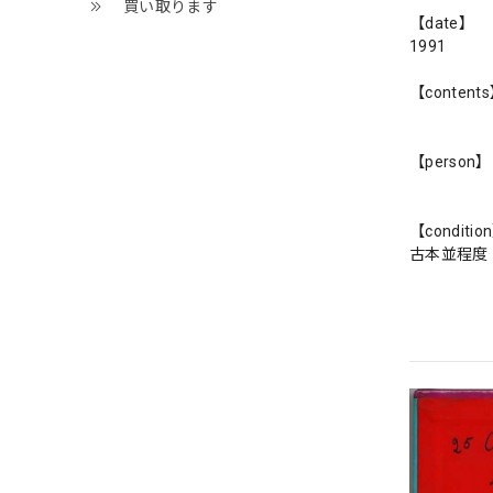
買い取ります
【date】
1991
【content
【person】
【conditio
古本並程度