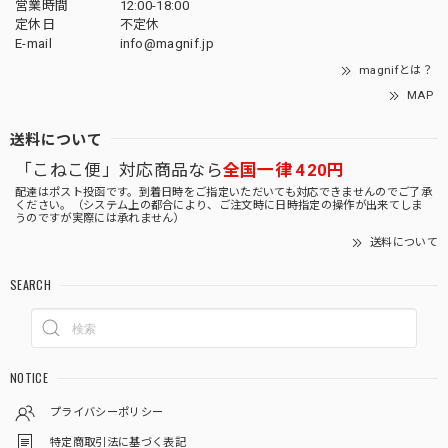
営業時間
12:00-18:00
定休日
不定休
E-mail
info@magnif.jp
magnifとは？
MAP
送料について
「こねこ便」対応商品なら
全国一律 420円
配達はポスト投函です。到着日時をご指定いただいても対応できませんのでご了承
ください。（システム上の都合により、ご注文時に日時指定の操作が出来てしま
うのですが実際には承れません）
送料について
SEARCH
NOTICE
プライバシーポリシー
特定商取引法に基づく表記