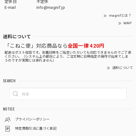
定休日
不定休
E-mail
info@magnif.jp
magnifとは？
MAP
送料について
「こねこ便」対応商品なら
全国一律 420円
配達はポスト投函です。到着日時をご指定いただいても対応できませんのでご了承
ください。（システム上の都合により、ご注文時に日時指定の操作が出来てしま
うのですが実際には承れません）
送料について
SEARCH
NOTICE
プライバシーポリシー
特定商取引法に基づく表記