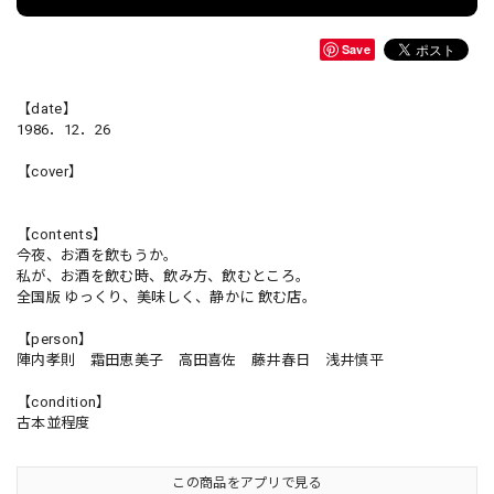
Save
【date】
1986．12．26
【cover】
【contents】
今夜、お酒を飲もうか。
私が、お酒を飲む時、飲み方、飲むところ。
全国版 ゆっくり、美味しく、静かに 飲む店。
【person】
陣内孝則 霜田恵美子 高田喜佐 藤井春日 浅井慎平
【condition】
古本並程度
この商品をアプリで見る