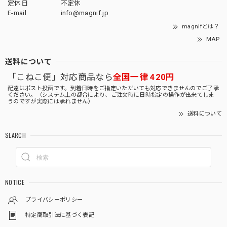
定休日
不定休
E-mail
info@magnif.jp
magnifとは？
MAP
送料について
「こねこ便」対応商品なら
全国一律 420円
配達はポスト投函です。到着日時をご指定いただいても対応できませんのでご了承
ください。（システム上の都合により、ご注文時に日時指定の操作が出来てしま
うのですが実際には承れません）
送料について
SEARCH
NOTICE
プライバシーポリシー
特定商取引法に基づく表記