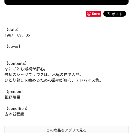
Save
【date】
1987．03．06
【cover】
【contents】
なにごとも最初が肝心。
最初のシャツブラウスは、木綿の白で入門。
ひとり暮しを始めるための最初が肝心、アドバイス集。
【person】
細野晴臣
【condition】
古本並程度
この商品をアプリで見る