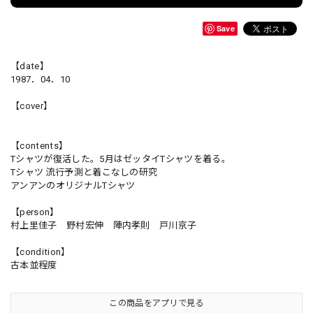
Save
【date】
1987．04．10
【cover】
【contents】
Tシャツが復活した。5月はゼッタイTシャツを着る。
Tシャツ 流行予測と着こなしの研究
アンアンのオリジナルTシャツ
【person】
村上里佳子 野村宏伸 陣内孝則 戸川京子
【condition】
古本並程度
この商品をアプリで見る