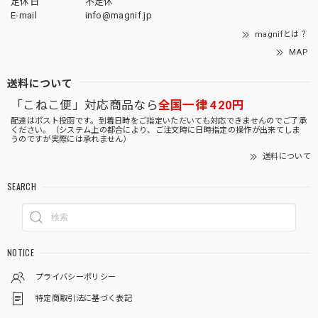
定休日
不定休
E-mail
info@magnif.jp
magnifとは？
MAP
送料について
「こねこ便」対応商品なら
全国一律 420円
配達はポスト投函です。到着日時をご指定いただいても対応できませんのでご了承
ください。（システム上の都合により、ご注文時に日時指定の操作が出来てしま
うのですが実際には承れません）
送料について
SEARCH
NOTICE
プライバシーポリシー
特定商取引法に基づく表記