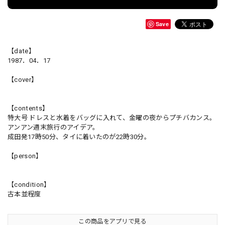
Save
【date】
1987．04．17
【cover】
【contents】
特大号 ドレスと水着をバッグに入れて、金曜の夜からプチバカンス。
アンアン週末旅行のアイデア。
成田発17時50分、タイに着いたのが22時30分。
【person】
【condition】
古本並程度
この商品をアプリで見る