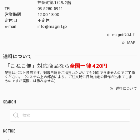
神保町第1ビル2階
TEL
03-5280-5911
営業時間
12:00-18:00
定休日
不定休
E-mail
info@magnif.jp
magnifとは？
MAP
送料について
「こねこ便」対応商品なら
全国一律 420円
配達はポスト投函です。到着日時をご指定いただいても対応できませんのでご了承
ください。（システム上の都合により、ご注文時に日時指定の操作が出来てしま
うのですが実際には承れません）
送料について
SEARCH
NOTICE