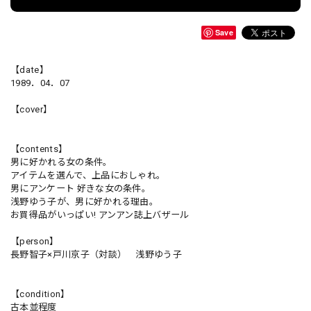
Save
【date】
1989．04．07
【cover】
【contents】
男に好かれる女の条件。
アイテムを選んで、上品におしゃれ。
男にアンケート 好きな女の条件。
浅野ゆう子が、男に好かれる理由。
お買得品がいっぱい! アンアン誌上バザール
【person】
長野智子×戸川京子（対談） 浅野ゆう子
【condition】
古本並程度