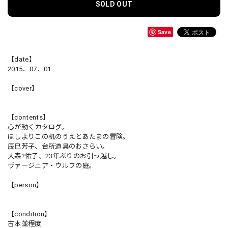
SOLD OUT
Save
【date】
2015．07．01
【cover】
【contents】
心が動くカタログ。
ほしよりこの机のうえとあたまの冒険。
辰巳芳子、台所道具のおさらい。
大森?佑子、23年ぶりのお引っ越し。
ヴァージニア・ウルフの庭。
【person】
【condition】
古本並程度