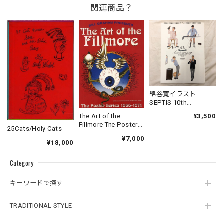
関連商品？
綿谷寛イラスト
SEPTIS 10th
Anniversary Calendar
¥3,500
The Art of the
2012
Fillmore The Poster
25Cats/Holy Cats
Series 1966-1971
¥7,000
¥18,000
Category
キーワードで探す
TRADITIONAL STYLE