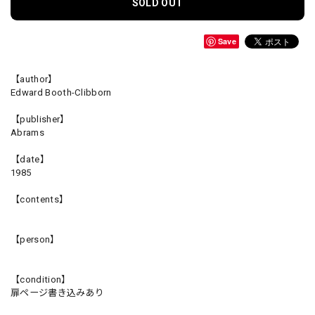
SOLD OUT
Save
【author】
Edward Booth-Clibborn
【publisher】
Abrams
【date】
1985
【contents】
【person】
【condition】
扉ページ書き込みあり