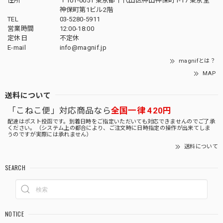
住所
〒101-0051 東京都千代田区神田神保町1-17 東京堂
神保町第1ビル2階
TEL
03-5280-5911
営業時間
12:00-18:00
定休日
不定休
E-mail
info@magnif.jp
magnifとは？
MAP
送料について
「こねこ便」対応商品なら
全国一律 420円
配達はポスト投函です。到着日時をご指定いただいても対応できませんのでご了承
ください。（システム上の都合により、ご注文時に日時指定の操作が出来てしま
うのですが実際には承れません）
送料について
SEARCH
NOTICE