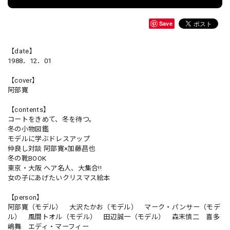
Save
【date】
1988．12．01
【cover】
阿部寛
【contents】
コートをきめて、冬を待つ。
冬の小物図鑑
モデルに学ぶドレスアップ
仲良し対談 阿部寛×加藤昌也
冬の靴BOOK
東京・大阪 ヘア名人、大集合!!
女の子にあげたいクリスマス絵本
【person】
阿部寛（モデル） 大沢たかお（モデル） マーク・パンサー（モデ
ル） 風間トオル（モデル） 田辺誠一（モデル） 森末慎二 喜多
嶋舞 エディ・マーフィー