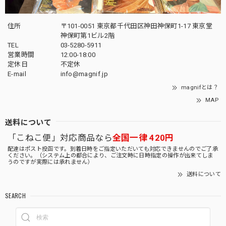
住所
〒101-0051 東京都千代田区神田神保町1-17 東京堂
神保町第1ビル2階
TEL
03-5280-5911
営業時間
12:00-18:00
定休日
不定休
E-mail
info@magnif.jp
magnifとは？
MAP
送料について
「こねこ便」対応商品なら
全国一律 420円
配達はポスト投函です。到着日時をご指定いただいても対応できませんのでご了承
ください。（システム上の都合により、ご注文時に日時指定の操作が出来てしま
うのですが実際には承れません）
送料について
SEARCH