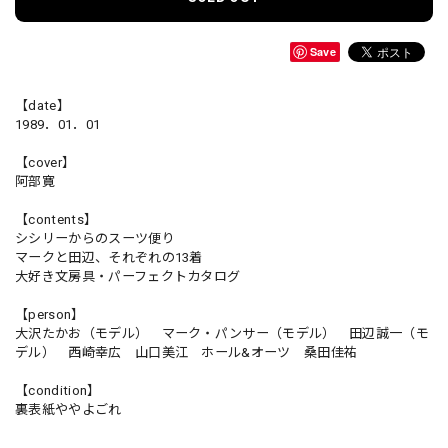
Save
【date】
1989．01．01
【cover】
阿部寛
【contents】
シシリーからのスーツ便り
マークと田辺、それぞれの13着
大好き文房具・パーフェクトカタログ
【person】
大沢たかお（モデル） マーク・パンサー（モデル） 田辺誠一（モ
デル） 西崎幸広 山口美江 ホール&オーツ 桑田佳祐
【condition】
裏表紙ややよごれ