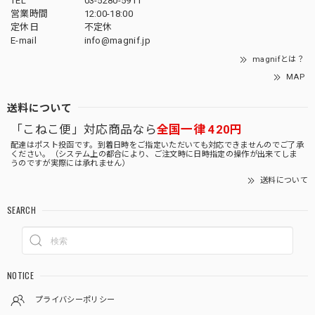
TEL
03-5280-5911
営業時間
12:00-18:00
定休日
不定休
E-mail
info@magnif.jp
magnifとは？
MAP
送料について
「こねこ便」対応商品なら
全国一律 420円
配達はポスト投函です。到着日時をご指定いただいても対応できませんのでご了承
ください。（システム上の都合により、ご注文時に日時指定の操作が出来てしま
うのですが実際には承れません）
送料について
SEARCH
NOTICE
プライバシーポリシー