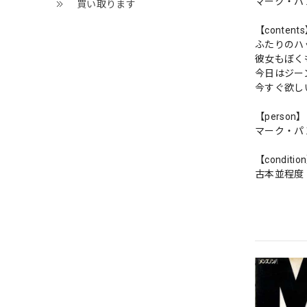
マーク・パ
買い取ります
【content
ふたりのハ
彼女もぼく
今日はジー
今すぐ欲し
【person】
マーク・
【conditio
古本並程度