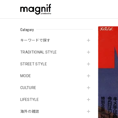
Category
キーワードで探す
TRADITIONAL STYLE
STREET STYLE
MODE
CULTURE
LIFESTYLE
海外の雑誌