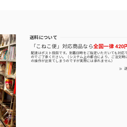
送料について
「こねこ便」対応商品なら
全国一律 420
配達はポスト投函です。到着日時をご指定いただいても対応
のでご了承ください。（システム上の都合により、ご注文時
の操作が出来てしまうのですが実際には承れません）
送