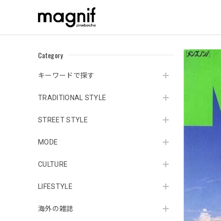
Category
キーワードで探す
TRADITIONAL STYLE
STREET STYLE
MODE
CULTURE
LIFESTYLE
海外の雑誌