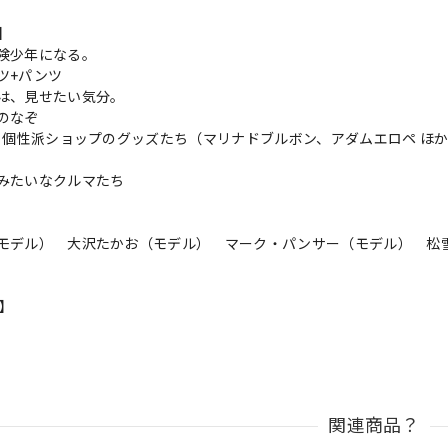
s】
険少年になる。
ツ+パンツ
は、見せたい気分。
のなぞ
! 個性派ショップのグッズたち（マリナドブルボン、アダムエロペ ほ
みたいなクルマたち
モデル） 大沢たかお（モデル） マーク・パンサー（モデル） 松
）
n】
関連商品？