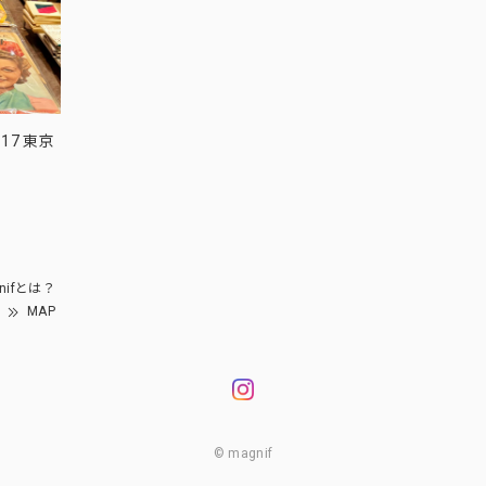
17 東京
nifとは？
MAP
© magnif