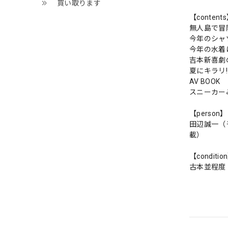
買い取ります
【content
無人島で冒
今年のシャ
今年の水着
吉本新喜劇
夏にキラリ
AV BOOK
スニーカー
【person】
田辺誠一（
載
【conditio
古本並程度