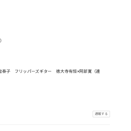
か）
雪泰子 フリッパーズギター 徳大寺有恒×阿部寛（連
通報する