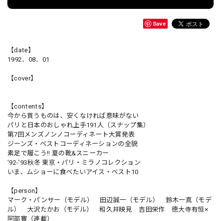
Save
【date】
1992．08．01
【cover】
【contents】
今から買うものは、安くなければ意味がない
パリと日本のおしゃれ上手191人（スナップ集）
第7回メンズノンノコーディネート大賞発表
ジーンズ・ベストコーディネーションの全貌
素足で履こう!! 夏の靴&スニーカー
'92-'93秋冬 東京・パリ・ミラノコレクション
いま、ムショーに食べたいアイス・ベスト10
【person】
マーク・パンサー（モデル） 田辺誠一（モデル） 鈴木一真（モデ
ル） 大沢たかお（モデル） 和久井映見 吉田栄作 徳大寺有恒×
阿部寛（連載）