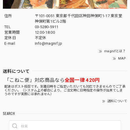
住所
〒101-0051 東京都千代田区神田神保町1-17 東京堂
神保町第1ビル2階
TEL
03-5280-5911
営業時間
12:00-18:00
定休日
不定休
E-mail
info@magnif.jp
magnifとは？
MAP
送料について
「こねこ便」対応商品なら
全国一律 420円
配達はポスト投函です。到着日時をご指定いただいても対応できませんのでご了承
ください。（システム上の都合により、ご注文時に日時指定の操作が出来てしま
うのですが実際には承れません）
送料について
SEARCH