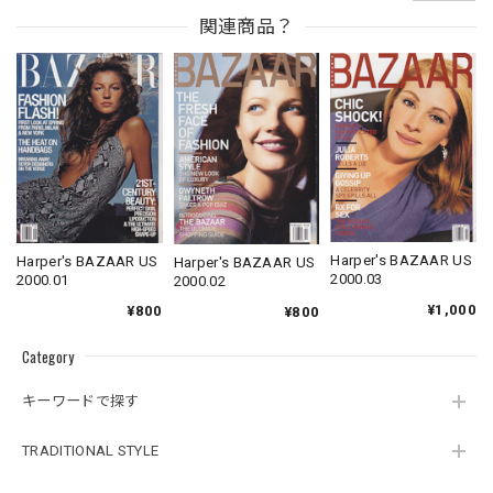
関連商品？
Harper's BAZAAR US
Harper's BAZAAR US
Harper's BAZAAR US
2000.03
2000.01
2000.02
¥1,000
¥800
¥800
Category
キーワードで探す
TRADITIONAL STYLE