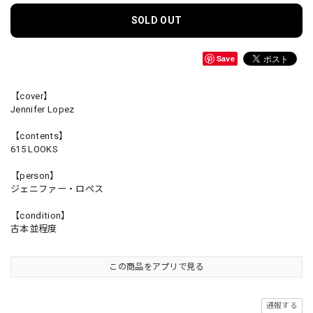
SOLD OUT
Save
【cover】
Jennifer Lopez
【contents】
615 LOOKS
【person】
ジェニファー・ロペス
【condition】
古本並程度
この商品をアプリで見る
通報する