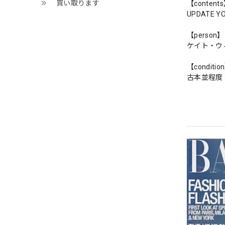
買い取ります
【content
UPDATE Y
【person】
ケイト・ウ
【conditio
古本並程度