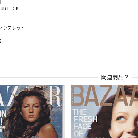
s】
OUR LOOK
ィンスレット
n】
関連商品？