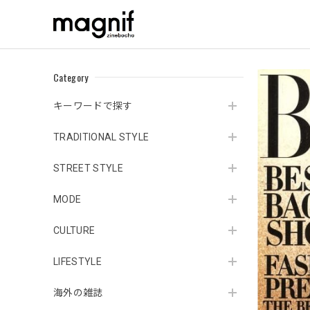
Category
キーワードで探す
TRADITIONAL STYLE
STREET STYLE
MODE
CULTURE
LIFESTYLE
海外の雑誌