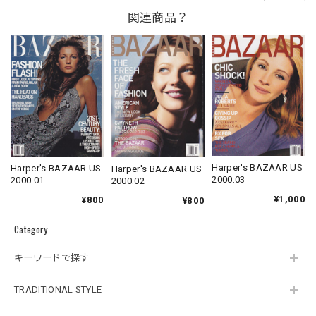
関連商品？
Harper's BAZAAR US
Harper's BAZAAR US
Harper's BAZAAR US
2000.03
2000.01
2000.02
¥1,000
¥800
¥800
Category
キーワードで探す
TRADITIONAL STYLE