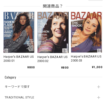
関連商品？
Harper's BAZAAR US
Harper's BAZAAR US
Harper's BAZAAR US
2000.03
2000.01
2000.02
¥1,000
¥800
¥800
Category
キーワードで探す
TRADITIONAL STYLE