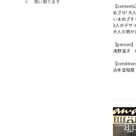
買い取ります
【content
めざせ! 大
いまめざす
3人のデザ
大人の男が
【person】
浅野温子
【conditio
古本並程度