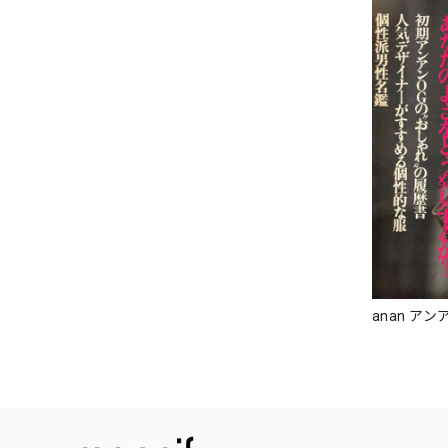
anan アンア