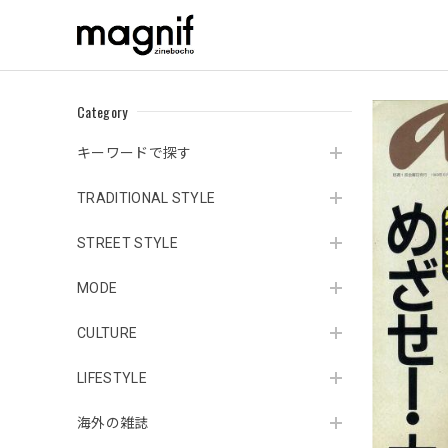
Category
キーワードで探す
TRADITIONAL STYLE
STREET STYLE
MODE
CULTURE
LIFESTYLE
海外の雑誌