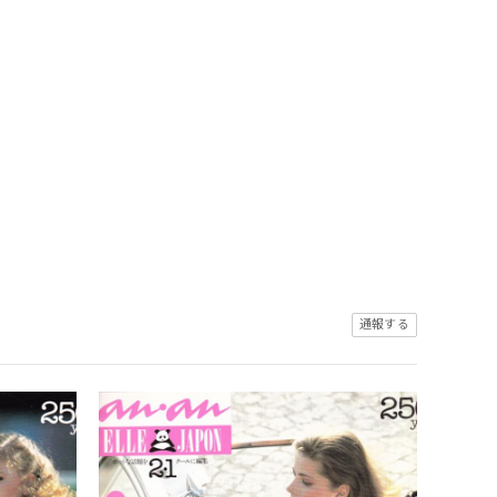
）
通報する