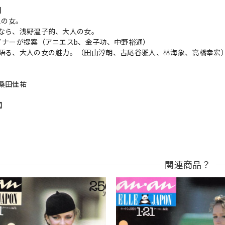
s】
人の女。
なら、浅野温子的、大人の女。
イナーが提案（アニエスb、金子功、中野裕通）
語る、大人の女の魅力。（田山淳朗、古尾谷雅人、林海象、高橋幸宏
 桑田佳祐
n】
関連商品？