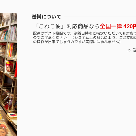
送料について
「こねこ便」対応商品なら
全国一律 420
配達はポスト投函です。到着日時をご指定いただいても対応
のでご了承ください。（システム上の都合により、ご注文時
の操作が出来てしまうのですが実際には承れません）
送