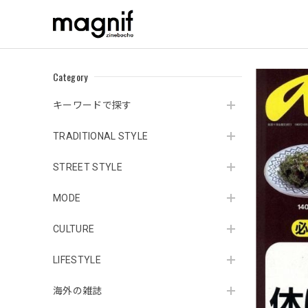
Category
キーワードで探す
TRADITIONAL STYLE
STREET STYLE
MODE
CULTURE
LIFESTYLE
海外の雑誌