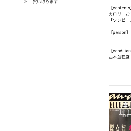
買い取ります
【content
カロリーお
「ワンピー
【person】
【conditio
古本並程度