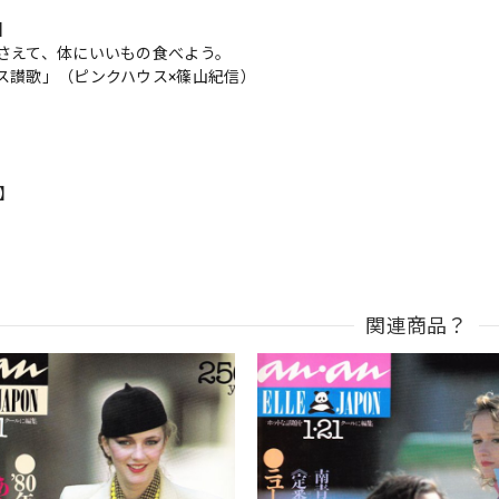
s】
さえて、体にいいもの食べよう。
ス讃歌」（ピンクハウス×篠山紀信）
n】
関連商品？