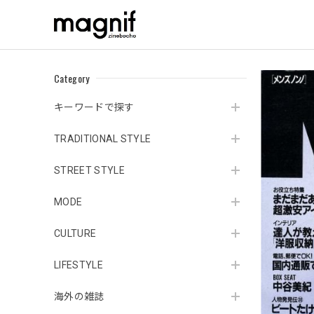
Category
キーワードで探す
TRADITIONAL STYLE
STREET STYLE
MODE
CULTURE
LIFESTYLE
海外の雑誌