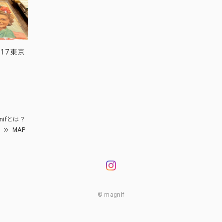
17 東京
nifとは？
MAP
© magnif