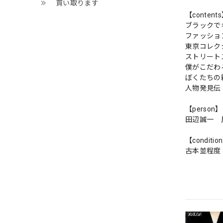
買い取ります
【content
ブラックで
ファッショ
東京コレク
ストリート
僕がこだわ
ぼくたちの
人物発見伝
【person】
田辺誠一
【conditio
古本並程度