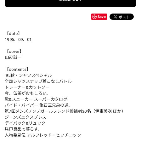
Save
【date】
1995．09．01
【cover】
田辺誠一
【contents】
'95秋・シャツスペシャル
全国シャツスナップ着こなしバトル
トレーナー&カットソー
今、缶茶がおもしろい。
靴&スニーカー スーパーカタログ
パイド・パイパー 亀石三兄弟の道。
第7回メンズノンノガールフレンド候補者30名（伊東美咲 ほか）
ジーンズエクスプレス
デイパック&リュック
無印良品で暮らす。
人物発見伝 アルフレッド・ヒッチコック