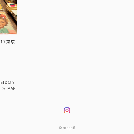
17 東京
nifとは？
MAP
© magnif