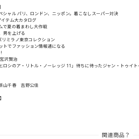
s】
ペシャル パリ、ロンドン、ニッポン。着こなしスーパー対決
アイテム大カタログ
ムで夏の着まわし大作戦
、男を上げる
秋冬パリミラノ東京コレクション
ットでファッション情報通になる
!
 宮沢賢治
ヒロシのア・リトル・ノーレッジ 11」待ちに待ったジャン・トゥイ
新山千春 吉野公佳
n】
関連商品？