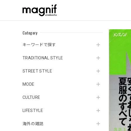
Category
キーワードで探す
TRADITIONAL STYLE
STREET STYLE
MODE
CULTURE
LIFESTYLE
海外の雑誌