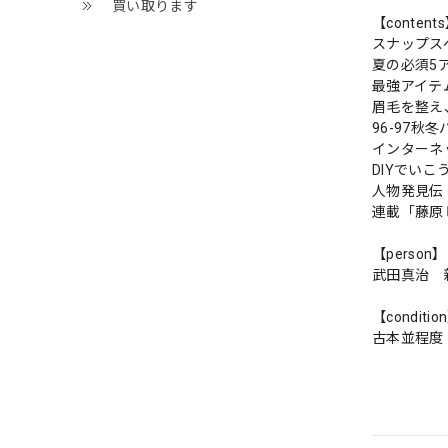
買い取ります
【content
スナップス
夏の必須5
最強アイテ
眉毛を整え
96-97
インターネ
DIYでいこう
人物発見伝
連載「藤原
【person】
武田真治 
【conditio
古本並程度