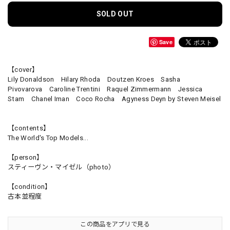
SOLD OUT
Save
【cover】
Lily Donaldson Hilary Rhoda Doutzen Kroes Sasha
Pivovarova Caroline Trentini Raquel Zimmermann Jessica
Stam Chanel Iman Coco Rocha Agyness Deyn by Steven Meisel
【contents】
The World's Top Models...
【person】
スティーヴン・マイゼル（photo）
【condition】
古本並程度
この商品をアプリで見る