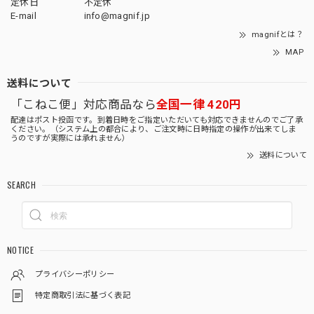
定休日
不定休
E-mail
info@magnif.jp
magnifとは？
MAP
送料について
「こねこ便」対応商品なら
全国一律 420円
配達はポスト投函です。到着日時をご指定いただいても対応できませんのでご了承
ください。（システム上の都合により、ご注文時に日時指定の操作が出来てしま
うのですが実際には承れません）
送料について
SEARCH
NOTICE
プライバシーポリシー
特定商取引法に基づく表記