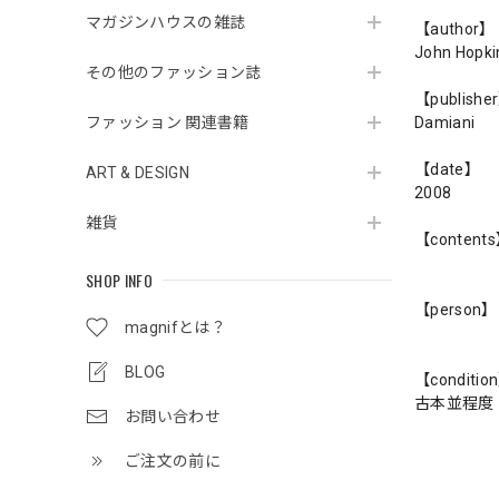
マガジンハウスの雑誌
【author】
John Hopki
その他のファッション誌
【publishe
Damiani
ファッション 関連書籍
【date】
ART & DESIGN
2008
雑貨
【content
SHOP INFO
【person】
magnifとは？
BLOG
【conditio
古本並程度
お問い合わせ
ご注文の前に