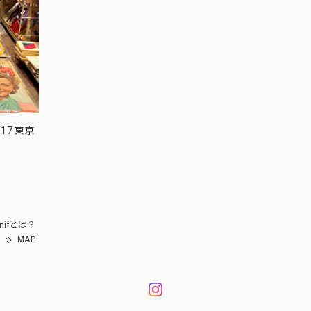
17 東京
nifとは？
MAP