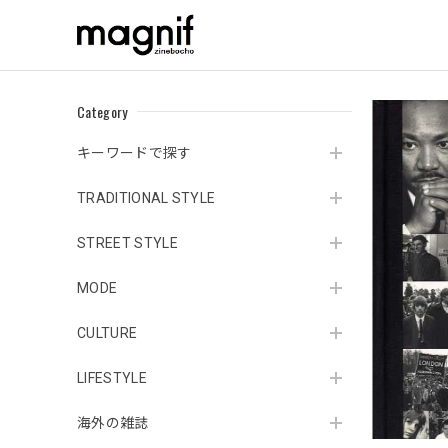
Category
キーワードで探す
TRADITIONAL STYLE
STREET STYLE
MODE
CULTURE
LIFESTYLE
海外の雑誌