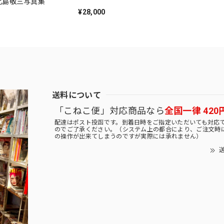
k 北島敬三写真集
¥28,000
送料について
「こねこ便」対応商品なら
全国一律 420
配達はポスト投函です。到着日時をご指定いただいても対応
のでご了承ください。（システム上の都合により、ご注文時
の操作が出来てしまうのですが実際には承れません）
送