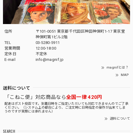
住所
〒101-0051 東京都千代田区神田神保町1-17 東京堂
神保町第1ビル2階
TEL
03-5280-5911
営業時間
12:00-18:00
定休日
不定休
E-mail
info@magnif.jp
magnifとは？
MAP
送料について
「こねこ便」対応商品なら
全国一律 420円
配達はポスト投函です。到着日時をご指定いただいても対応できませんのでご了承
ください。（システム上の都合により、ご注文時に日時指定の操作が出来てしま
うのですが実際には承れません）
送料について
SEARCH