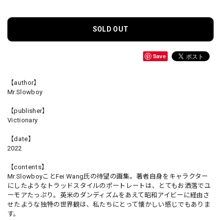
SOLD OUT
Save
【author】
Mr.Slowboy
【publisher】
Victionary
【date】
2022
【contents】
Mr.SlowboyことFei Wang氏の待望の画集。著者自身をキャラクター
にしたようなトラッドスタイルのポートレートは、とてもお洒落でユ
ーモアたっぷり。英米のダンディズムをあえて昭和アイビーに経由さ
せたような独特の世界観は、私たちにとって懐かしい感じでもありま
す。