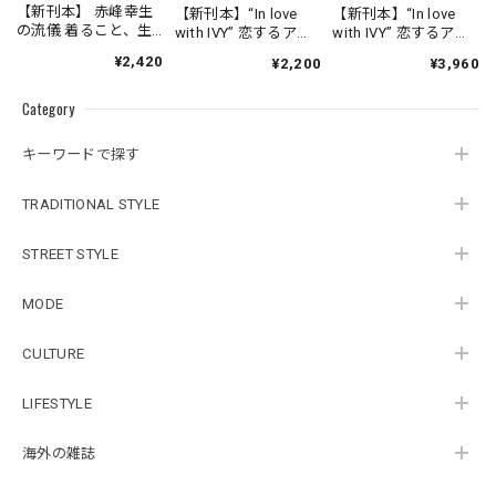
【新刊本】 赤峰幸生
【新刊本】“In love
【新刊本】“In love
の流儀 着ること、生
with IVY” 恋するアイ
with IVY” 恋するアイ
きること
ビー / Kay Standard
ビー Director's cut /
¥2,420
¥2,200
¥3,960
Style
Enlarged & Revised
Edition 増補改訂版/
Category
Kay Standard Style
キーワードで探す
TRADITIONAL STYLE
STREET STYLE
MODE
CULTURE
LIFESTYLE
海外の雑誌