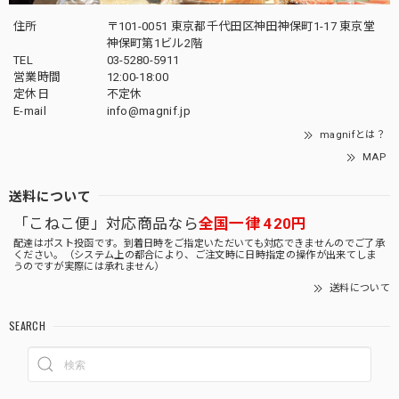
住所
〒101-0051 東京都千代田区神田神保町1-17 東京堂
神保町第1ビル2階
TEL
03-5280-5911
営業時間
12:00-18:00
定休日
不定休
E-mail
info@magnif.jp
magnifとは？
MAP
送料について
「こねこ便」対応商品なら
全国一律 420円
配達はポスト投函です。到着日時をご指定いただいても対応できませんのでご了承
ください。（システム上の都合により、ご注文時に日時指定の操作が出来てしま
うのですが実際には承れません）
送料について
SEARCH