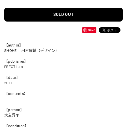
SOLD OUT
Save
【author】
SHOHEI 河村康輔（デザイン）
【publisher】
ERECT Lab.
【date】
2011
【contents】
【person】
大友昇平
【condition】