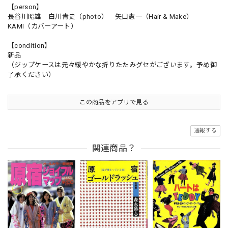
【person】
長谷川昭雄 白川青史（photo） 矢口憲一（Hair & Make）
KAMI（カバーアート）
【condition】
新品
（ジップケースは元々緩やかな折りたたみグセがございます。予め御
了承ください）
この商品をアプリで見る
通報する
関連商品？