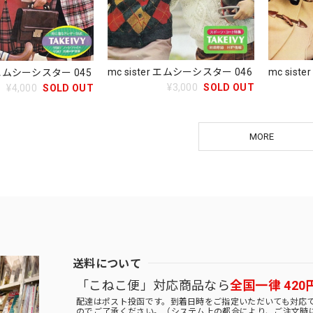
mc sister エムシーシスター 046
mc sis
r エムシーシスター 045
¥3,000
SOLD OUT
¥4,000
SOLD OUT
MORE
送料について
「こねこ便」対応商品なら
全国一律 420
配達はポスト投函です。到着日時をご指定いただいても対応
のでご了承ください。（システム上の都合により、ご注文時