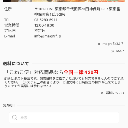
住所
〒101-0051 東京都千代田区神田神保町1-17 東京堂
神保町第1ビル2階
TEL
03-5280-5911
営業時間
12:00-18:00
定休日
不定休
E-mail
info@magnif.jp
magnifとは？
MAP
送料について
「こねこ便」対応商品なら
全国一律 420円
配達はポスト投函です。到着日時をご指定いただいても対応できませんのでご了承
ください。（システム上の都合により、ご注文時に日時指定の操作が出来てしま
うのですが実際には承れません）
送料について
SEARCH