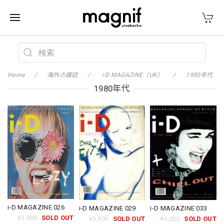
Home
海外の雑誌
i-D MAGAZINE（UK）
1980年代
1980年代
i-D MAGAZINE 026
i-D MAGAZINE 029
i-D MAGAZINE 033
¥3,000
SOLD OUT
¥3,800
SOLD OUT
¥4,000
SOLD OUT