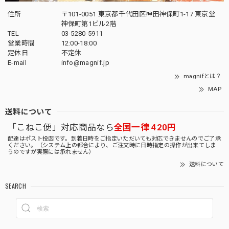
住所
〒101-0051 東京都千代田区神田神保町1-17 東京堂
神保町第1ビル2階
TEL
03-5280-5911
営業時間
12:00-18:00
定休日
不定休
E-mail
info@magnif.jp
magnifとは？
MAP
送料について
「こねこ便」対応商品なら
全国一律 420円
配達はポスト投函です。到着日時をご指定いただいても対応できませんのでご了承
ください。（システム上の都合により、ご注文時に日時指定の操作が出来てしま
うのですが実際には承れません）
送料について
SEARCH