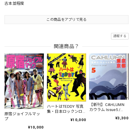
古本並程度
この商品をアプリで見る
通報する
関連商品？
【新刊】CAHLUMN
ハートはTEDDY 写真
カウラム Issue5 /
集・日本ロックンロ
原宿ジョイフルマッ
Classic & Local 京都
ーラーズ（1981年初
¥3,300
プ
と、ちょっと東京
¥10,000
版）
¥10,000