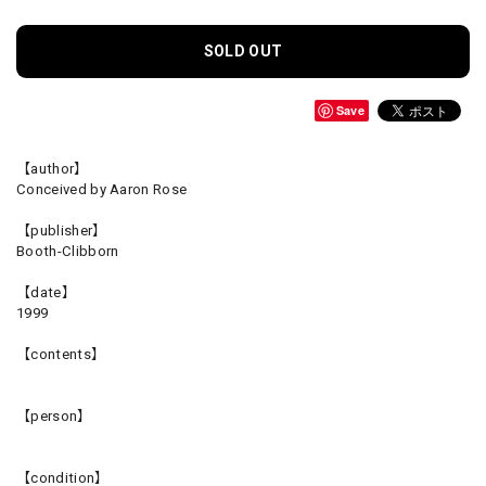
SOLD OUT
Save
【author】
Conceived by Aaron Rose
【publisher】
Booth-Clibborn
【date】
1999
【contents】
【person】
【condition】